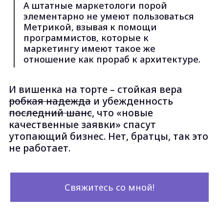
Дэвид Огилви
А ЧТО РАБОТАЕТ?
Здесь не будет
попкорна, воды,
Капитана
Очевидность и
приторно-ванильного
вдохновения.
Но будет 7 «НЕ»
мы
НЕ
хвастаемся кейсами. Потому что
работаем с каждым клиентом по-разному. То,
что подошло крупному хлебокомбинату,
никогда не подойдет уютной булочной. Какой
смысл говорить о крутых кейсах, если с