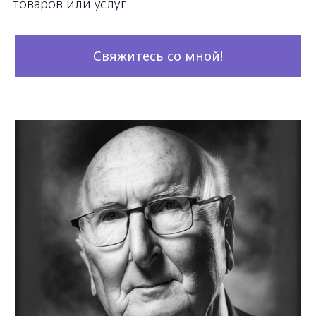
Филипп Котлер
ИЗ НАШЕГО ОПЫТА
Предприниматели
отлично разбираются
в своей сфере, но
совсем не шарят в
маркетинге
Чем пользуются большинство стоковых