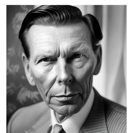
каждым новым клиентом мы начинаем
выстраивать стратегию с нуля. И потом, ты
где-то встречал честные рассказы о факапах?
Вот и мы о том же
мы
НЕ
впариваем массу услуг,
ограничиваемся теми, которые работают. И
если все идет гладко, то не усложняем
ситуацию и останавливаемся на них. А если
чего-то не хватает, то докручиваем стратегию.
И да, мы будем честно сообщать тебе обо
всем, что происходит.
мы
НЕ
предлагаем готовые конвейерные
решения. Твоя уникальная стратегия родится
в процессе работы путем гипотез, тестов,
данных и выводов.
мы
НЕ
рискуем твоими деньгами, а вдумчиво
подходим к каждой задаче, оптимизируя
рекламные бюджеты. Все каналы
продвижения и инструментарий
согласовываем заранее.
мы
НЕ
грузим модными терминами и
словечками, запутанными отчетами.
Прозрачность и понятность — вот наши
принципы в общении с бизнесом. Объясняем
свои предложения просто и пошагово.