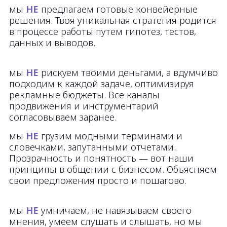
поможем и подкинем инсайтов.
Анализируем то, что есть сейчас.
Предлагаем стратегию на будущее.
Учитываем твои нишу и бюджет.
Обсуждаем стратегию. Открыто сообщаем
о рисках. Утверждаем план.
Работаем. Даем отчет. Если хочешь быть в
курсе событий – еженедельно сообщаем о
всех активностях. Если ты не готов вникать
во все нюансы – предоставляем отчеты по
мере достижения значимых целей плана.
Подводим итоги кампании. Обсуждаем идеи
на следующий период.
Что входит
С кем будем работать