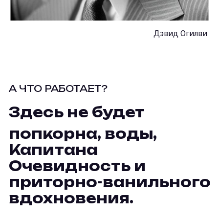
мы
НЕ
умничаем, не навязываем своего
мнения, умеем слушать и слышать, но мы
хотим, нет, мы настаиваем, чтобы и ты
высказывал все свои идеи. Ведь только ты
знаешь свой бизнес также хорошо, как мы свой.
В мозгоштурме рождается истина, и мы это
помним.
мы
НЕ
распыляемся, не гонимся за цифрами
и первыми позициями в поисковиках. Мы как
ледокол — идем своим ходом по четко
установленному курсу. И даем мощный
результат, без прочей ботвы.
Свяжитесь со мной!