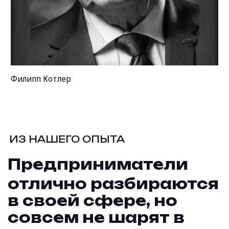
агентств, навязывая бизнесу комплексные
услуги по всем фронтам и выставляя
гигантские счета.
Все эти продающие лендосы, упаковки-
распаковки, нейминги, копирайты,
масштабируемости бизнеса, бенчмарки, CJM,
CTR, CPM, CPA, CTA, CRM, ROMI, SOV, рекламные
флайты, лидгены, модели атрибуций,
сегментации рынка, лукэлайки, скрипты,
таргеты/контексты/ретаргеты и прочее бла-
бла-бла – ни о чем не говорят хозяину
бизнеса. Его легко запутать, сбить с пути и
навязать +100500 дополнительных ненужных
инструментов.
А штатные маркетологи порой
элементарно не умеют пользоваться
Метрикой, взывая к помощи
программистов, которые к
маркетингу имеют такое же
отношение как прораб к архитектуре.
И вишенка на торте – стойкая вера
робкая надежда
и убежденность
последний шанс
, что «новые
качественные заявки» спасут