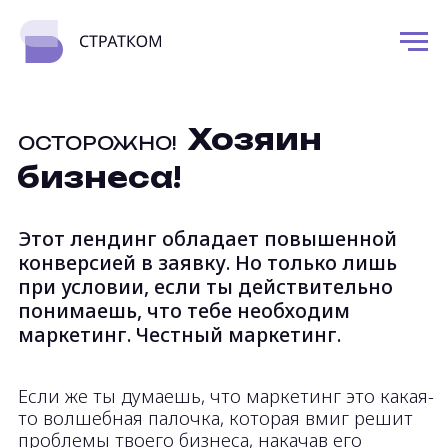
Хозяин
ОСТОРОЖНО!
бизнеса!
Этот лендинг обладает повышенной
конверсией в заявку. Но только лишь
при условии, если ты действительно
понимаешь, что тебе необходим
маркетинг. Честный маркетинг.
Если же ты думаешь, что маркетинг это какая-
то волшебная палочка, которая вмиг решит
проблемы твоего бизнеса, накачав его
«качественными лидами», то это не так.
Давай сразу разложим все по полочкам.
Маркетинг – это тот самый ресурс,
который помогает решать не твои, брат,
боли и задачи, а боли и задачи твоих